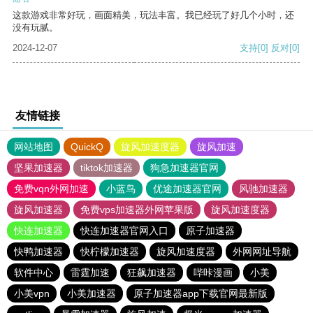
这款游戏非常好玩，画面精美，玩法丰富。我已经玩了好几个小时，还
没有玩腻。
2024-12-07
支持
[0]
反对
[0]
友情链接
网站地图
QuickQ
旋风加速度器
旋风加速
坚果加速器
tiktok加速器
狗急加速器官网
免费vqn外网加速
小蓝鸟
优途加速器官网
风驰加速器
旋风加速器
免费vps加速器外网苹果版
旋风加速度器
快连加速器
快连加速器官网入口
原子加速器
快鸭加速器
快柠檬加速器
旋风加速度器
外网网址导航
软件中心
雷霆加速
狂飙加速器
哔咔漫画
小美
小美vpn
小美加速器
原子加速器app下载官网最新版