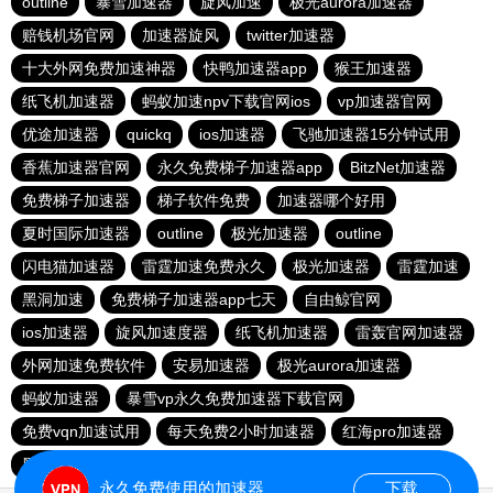
outline
暴雪加速器
旋风加速
极光aurora加速器
赔钱机场官网
加速器旋风
twitter加速器
十大外网免费加速神器
快鸭加速器app
猴王加速器
纸飞机加速器
蚂蚁加速npv下载官网ios
vp加速器官网
优途加速器
quickq
ios加速器
飞驰加速器15分钟试用
香蕉加速器官网
永久免费梯子加速器app
BitzNet加速器
免费梯子加速器
梯子软件免费
加速器哪个好用
夏时国际加速器
outline
极光加速器
outline
闪电猫加速器
雷霆加速免费永久
极光加速器
雷霆加速
黑洞加速
免费梯子加速器app七天
自由鲸官网
ios加速器
旋风加速度器
纸飞机加速器
雷轰官网加速器
外网加速免费软件
安易加速器
极光aurora加速器
蚂蚁加速器
暴雪vp永久免费加速器下载官网
免费vqn加速试用
每天免费2小时加速器
红海pro加速器
黑洞官网
永久免费使用的加速器
下载