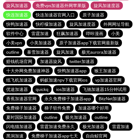
旋风加速器
免费vps加速器外网苹果版
旋风加速度器
快连加速器
快连加速器官网入口
原子加速器
快鸭加速器
快柠檬加速器
旋风加速度器
外网网址导航
软件中心
雷霆加速
狂飙加速器
哔咔漫画
小美
小美vpn
小美加速器
原子加速器app下载官网最新版
outline
暴雪加速器
旋风加速
极光aurora加速器
赔钱机场官网
加速器旋风
twitter加速器
十大外网免费加速神器
快鸭加速器app
猴王加速器
纸飞机加速器
蚂蚁加速npv下载官网ios
vp加速器官网
优途加速器
quickq
ios加速器
飞驰加速器15分钟试用
香蕉加速器官网
永久免费梯子加速器app
BitzNet加速器
免费梯子加速器
梯子软件免费
加速器哪个好用
夏时国际加速器
outline
极光加速器
outline
闪电猫加速器
雷霆加速免费永久
极光加速器
雷霆加速
黑洞加速
免费梯子加速器app七天
自由鲸官网