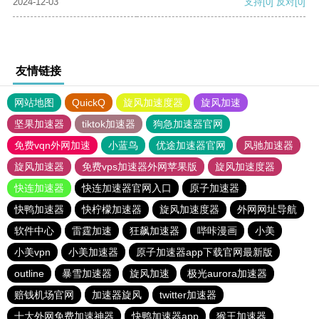
2024-12-03
支持
[0]
反对
[0]
友情链接
网站地图
QuickQ
旋风加速度器
旋风加速
坚果加速器
tiktok加速器
狗急加速器官网
免费vqn外网加速
小蓝鸟
优途加速器官网
风驰加速器
旋风加速器
免费vps加速器外网苹果版
旋风加速度器
快连加速器
快连加速器官网入口
原子加速器
快鸭加速器
快柠檬加速器
旋风加速度器
外网网址导航
软件中心
雷霆加速
狂飙加速器
哔咔漫画
小美
小美vpn
小美加速器
原子加速器app下载官网最新版
outline
暴雪加速器
旋风加速
极光aurora加速器
赔钱机场官网
加速器旋风
twitter加速器
十大外网免费加速神器
快鸭加速器app
猴王加速器