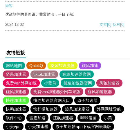
游客
这款软件的界面设计非常简洁，一目了然。
2024-12-02
支持
[0]
反对
[0]
友情链接
网站地图
QuickQ
旋风加速度器
旋风加速
坚果加速器
tiktok加速器
狗急加速器官网
免费vqn外网加速
小蓝鸟
优途加速器官网
风驰加速器
旋风加速器
免费vps加速器外网苹果版
旋风加速度器
快连加速器
快连加速器官网入口
原子加速器
快鸭加速器
快柠檬加速器
旋风加速度器
外网网址导航
软件中心
雷霆加速
狂飙加速器
哔咔漫画
小美
小美vpn
小美加速器
原子加速器app下载官网最新版