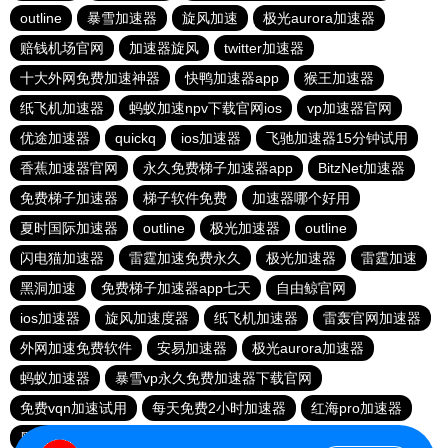
outline
暴雪加速器
旋风加速
极光aurora加速器
赔钱机场官网
加速器旋风
twitter加速器
十大外网免费加速神器
快鸭加速器app
猴王加速器
纸飞机加速器
蚂蚁加速npv下载官网ios
vp加速器官网
优途加速器
quickq
ios加速器
飞驰加速器15分钟试用
香蕉加速器官网
永久免费梯子加速器app
BitzNet加速器
免费梯子加速器
梯子软件免费
加速器哪个好用
夏时国际加速器
outline
极光加速器
outline
闪电猫加速器
雷霆加速免费永久
极光加速器
雷霆加速
黑洞加速
免费梯子加速器app七天
自由鲸官网
ios加速器
旋风加速度器
纸飞机加速器
雷轰官网加速器
外网加速免费软件
安易加速器
极光aurora加速器
蚂蚁加速器
暴雪vp永久免费加速器下载官网
免费vqn加速试用
每天免费2小时加速器
红海pro加速器
黑洞官网