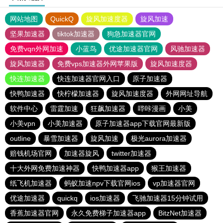
网站地图
QuickQ
旋风加速度器
旋风加速
坚果加速器
tiktok加速器
狗急加速器官网
免费vqn外网加速
小蓝鸟
优途加速器官网
风驰加速器
旋风加速器
免费vps加速器外网苹果版
旋风加速度器
快连加速器
快连加速器官网入口
原子加速器
快鸭加速器
快柠檬加速器
旋风加速度器
外网网址导航
软件中心
雷霆加速
狂飙加速器
哔咔漫画
小美
小美vpn
小美加速器
原子加速器app下载官网最新版
outline
暴雪加速器
旋风加速
极光aurora加速器
赔钱机场官网
加速器旋风
twitter加速器
十大外网免费加速神器
快鸭加速器app
猴王加速器
纸飞机加速器
蚂蚁加速npv下载官网ios
vp加速器官网
优途加速器
quickq
ios加速器
飞驰加速器15分钟试用
香蕉加速器官网
永久免费梯子加速器app
BitzNet加速器