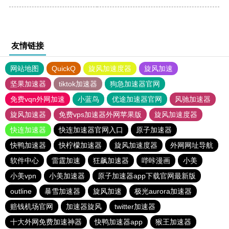
友情链接
网站地图
QuickQ
旋风加速度器
旋风加速
坚果加速器
tiktok加速器
狗急加速器官网
免费vqn外网加速
小蓝鸟
优途加速器官网
风驰加速器
旋风加速器
免费vps加速器外网苹果版
旋风加速度器
快连加速器
快连加速器官网入口
原子加速器
快鸭加速器
快柠檬加速器
旋风加速度器
外网网址导航
软件中心
雷霆加速
狂飙加速器
哔咔漫画
小美
小美vpn
小美加速器
原子加速器app下载官网最新版
outline
暴雪加速器
旋风加速
极光aurora加速器
赔钱机场官网
加速器旋风
twitter加速器
十大外网免费加速神器
快鸭加速器app
猴王加速器