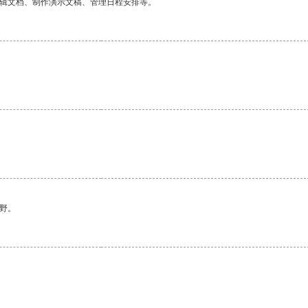
编辑文档、制作演示文稿、管理日程安排等。
野。