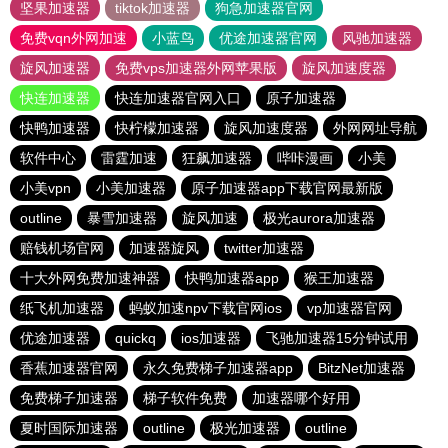
坚果加速器
tiktok加速器
狗急加速器官网
免费vqn外网加速
小蓝鸟
优途加速器官网
风驰加速器
旋风加速器
免费vps加速器外网苹果版
旋风加速度器
快连加速器
快连加速器官网入口
原子加速器
快鸭加速器
快柠檬加速器
旋风加速度器
外网网址导航
软件中心
雷霆加速
狂飙加速器
哔咔漫画
小美
小美vpn
小美加速器
原子加速器app下载官网最新版
outline
暴雪加速器
旋风加速
极光aurora加速器
赔钱机场官网
加速器旋风
twitter加速器
十大外网免费加速神器
快鸭加速器app
猴王加速器
纸飞机加速器
蚂蚁加速npv下载官网ios
vp加速器官网
优途加速器
quickq
ios加速器
飞驰加速器15分钟试用
香蕉加速器官网
永久免费梯子加速器app
BitzNet加速器
免费梯子加速器
梯子软件免费
加速器哪个好用
夏时国际加速器
outline
极光加速器
outline