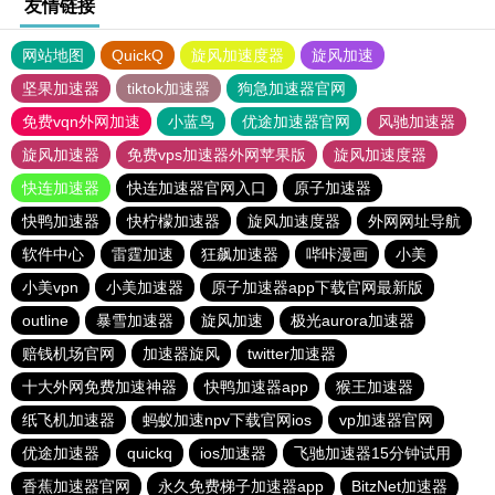
友情链接
网站地图
QuickQ
旋风加速度器
旋风加速
坚果加速器
tiktok加速器
狗急加速器官网
免费vqn外网加速
小蓝鸟
优途加速器官网
风驰加速器
旋风加速器
免费vps加速器外网苹果版
旋风加速度器
快连加速器
快连加速器官网入口
原子加速器
快鸭加速器
快柠檬加速器
旋风加速度器
外网网址导航
软件中心
雷霆加速
狂飙加速器
哔咔漫画
小美
小美vpn
小美加速器
原子加速器app下载官网最新版
outline
暴雪加速器
旋风加速
极光aurora加速器
赔钱机场官网
加速器旋风
twitter加速器
十大外网免费加速神器
快鸭加速器app
猴王加速器
纸飞机加速器
蚂蚁加速npv下载官网ios
vp加速器官网
优途加速器
quickq
ios加速器
飞驰加速器15分钟试用
香蕉加速器官网
永久免费梯子加速器app
BitzNet加速器