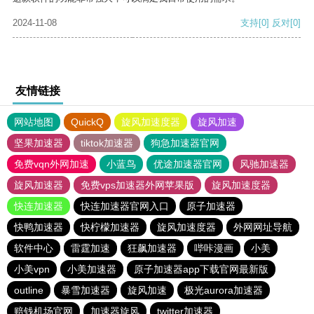
2024-11-08
支持
[0]
反对
[0]
友情链接
网站地图
QuickQ
旋风加速度器
旋风加速
坚果加速器
tiktok加速器
狗急加速器官网
免费vqn外网加速
小蓝鸟
优途加速器官网
风驰加速器
旋风加速器
免费vps加速器外网苹果版
旋风加速度器
快连加速器
快连加速器官网入口
原子加速器
快鸭加速器
快柠檬加速器
旋风加速度器
外网网址导航
软件中心
雷霆加速
狂飙加速器
哔咔漫画
小美
小美vpn
小美加速器
原子加速器app下载官网最新版
outline
暴雪加速器
旋风加速
极光aurora加速器
赔钱机场官网
加速器旋风
twitter加速器