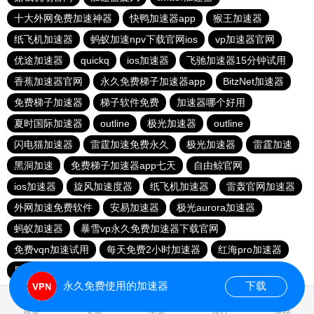
十大外网免费加速神器
快鸭加速器app
猴王加速器
纸飞机加速器
蚂蚁加速npv下载官网ios
vp加速器官网
优途加速器
quickq
ios加速器
飞驰加速器15分钟试用
香蕉加速器官网
永久免费梯子加速器app
BitzNet加速器
免费梯子加速器
梯子软件免费
加速器哪个好用
夏时国际加速器
outline
极光加速器
outline
闪电猫加速器
雷霆加速免费永久
极光加速器
雷霆加速
黑洞加速
免费梯子加速器app七天
自由鲸官网
ios加速器
旋风加速度器
纸飞机加速器
雷轰官网加速器
外网加速免费软件
安易加速器
极光aurora加速器
蚂蚁加速器
暴雪vp永久免费加速器下载官网
免费vqn加速试用
每天免费2小时加速器
红海pro加速器
黑洞官网
永久免费使用的加速器
下载
0.114463s
首页
安卓
苹果
排行
推荐