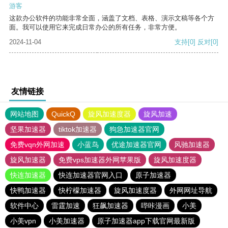
游客
这款办公软件的功能非常全面，涵盖了文档、表格、演示文稿等各个方
面。我可以使用它来完成日常办公的所有任务，非常方便。
2024-11-04
支持
[0]
反对
[0]
友情链接
网站地图
QuickQ
旋风加速度器
旋风加速
坚果加速器
tiktok加速器
狗急加速器官网
免费vqn外网加速
小蓝鸟
优途加速器官网
风驰加速器
旋风加速器
免费vps加速器外网苹果版
旋风加速度器
快连加速器
快连加速器官网入口
原子加速器
快鸭加速器
快柠檬加速器
旋风加速度器
外网网址导航
软件中心
雷霆加速
狂飙加速器
哔咔漫画
小美
小美vpn
小美加速器
原子加速器app下载官网最新版