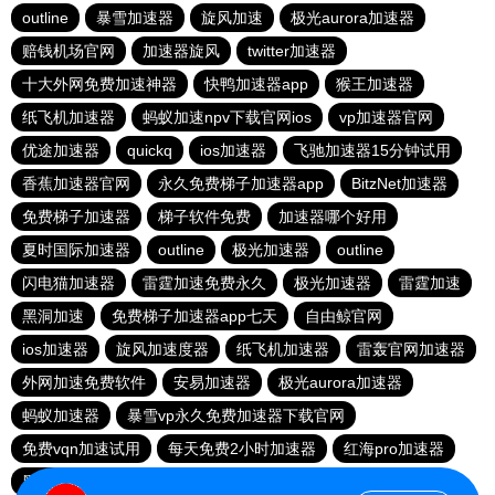
outline
暴雪加速器
旋风加速
极光aurora加速器
赔钱机场官网
加速器旋风
twitter加速器
十大外网免费加速神器
快鸭加速器app
猴王加速器
纸飞机加速器
蚂蚁加速npv下载官网ios
vp加速器官网
优途加速器
quickq
ios加速器
飞驰加速器15分钟试用
香蕉加速器官网
永久免费梯子加速器app
BitzNet加速器
免费梯子加速器
梯子软件免费
加速器哪个好用
夏时国际加速器
outline
极光加速器
outline
闪电猫加速器
雷霆加速免费永久
极光加速器
雷霆加速
黑洞加速
免费梯子加速器app七天
自由鲸官网
ios加速器
旋风加速度器
纸飞机加速器
雷轰官网加速器
外网加速免费软件
安易加速器
极光aurora加速器
蚂蚁加速器
暴雪vp永久免费加速器下载官网
免费vqn加速试用
每天免费2小时加速器
红海pro加速器
黑洞官网