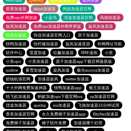
网站地图
QuickQ
旋风加速度器
旋风加速
坚果加速器
tiktok加速器
狗急加速器官网
免费vqn外网加速
小蓝鸟
优途加速器官网
风驰加速器
旋风加速器
免费vps加速器外网苹果版
旋风加速度器
快连加速器
快连加速器官网入口
原子加速器
快鸭加速器
快柠檬加速器
旋风加速度器
外网网址导航
软件中心
雷霆加速
狂飙加速器
哔咔漫画
小美
小美vpn
小美加速器
原子加速器app下载官网最新版
outline
暴雪加速器
旋风加速
极光aurora加速器
赔钱机场官网
加速器旋风
twitter加速器
十大外网免费加速神器
快鸭加速器app
猴王加速器
纸飞机加速器
蚂蚁加速npv下载官网ios
vp加速器官网
优途加速器
quickq
ios加速器
飞驰加速器15分钟试用
香蕉加速器官网
永久免费梯子加速器app
BitzNet加速器
免费梯子加速器
梯子软件免费
加速器哪个好用