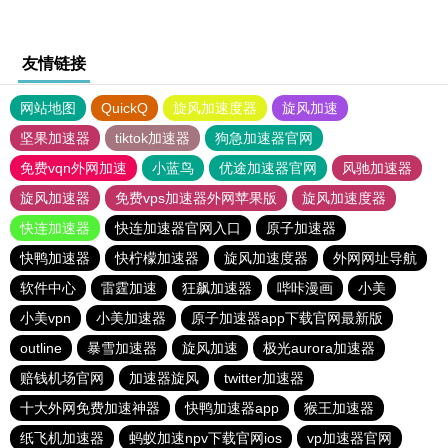
友情链接
网站地图
QuickQ
旋风加速度器
旋风加速
坚果加速器
tiktok加速器
狗急加速器官网
免费vqn外网加速
小蓝鸟
优途加速器官网
风驰加速器
旋风加速器
免费vps加速器外网苹果版
旋风加速度器
快连加速器
快连加速器官网入口
原子加速器
快鸭加速器
快柠檬加速器
旋风加速度器
外网网址导航
软件中心
雷霆加速
狂飙加速器
哔咔漫画
小美
小美vpn
小美加速器
原子加速器app下载官网最新版
outline
暴雪加速器
旋风加速
极光aurora加速器
赔钱机场官网
加速器旋风
twitter加速器
十大外网免费加速神器
快鸭加速器app
猴王加速器
纸飞机加速器
蚂蚁加速npv下载官网ios
vp加速器官网