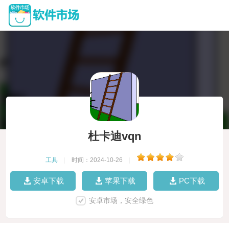
杜卡迪vqn
工具
|
时间：2024-10-26
|
安卓下载
苹果下载
PC下载
安卓市场，安全绿色