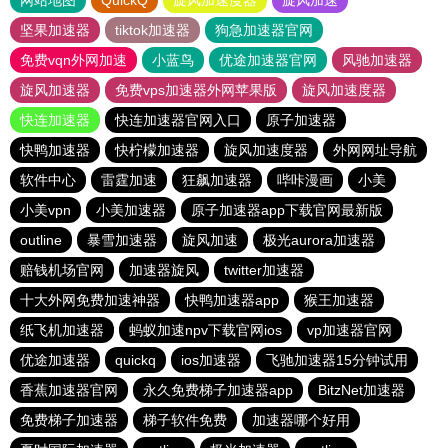
网站地图
QuickQ
旋风加速度器
旋风加速
坚果加速器
tiktok加速器
狗急加速器官网
免费vqn外网加速
小蓝鸟
优途加速器官网
风驰加速器
旋风加速器
免费vps加速器外网苹果版
旋风加速度器
快连加速器
快连加速器官网入口
原子加速器
快鸭加速器
快柠檬加速器
旋风加速度器
外网网址导航
软件中心
雷霆加速
狂飙加速器
哔咔漫画
小美
小美vpn
小美加速器
原子加速器app下载官网最新版
outline
暴雪加速器
旋风加速
极光aurora加速器
赔钱机场官网
加速器旋风
twitter加速器
十大外网免费加速神器
快鸭加速器app
猴王加速器
纸飞机加速器
蚂蚁加速npv下载官网ios
vp加速器官网
优途加速器
quickq
ios加速器
飞驰加速器15分钟试用
香蕉加速器官网
永久免费梯子加速器app
BitzNet加速器
免费梯子加速器
梯子软件免费
加速器哪个好用