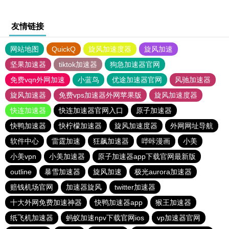
友情链接
网站地图
QuickQ
旋风加速度器
旋风加速
坚果加速器
tiktok加速器
狗急加速器官网
免费vqn外网加速
小蓝鸟
优途加速器官网
风驰加速器
旋风加速器
免费vps加速器外网苹果版
旋风加速度器
快连加速器
快连加速器官网入口
原子加速器
快鸭加速器
快柠檬加速器
旋风加速度器
外网网址导航
软件中心
雷霆加速
狂飙加速器
哔咔漫画
小美
小美vpn
小美加速器
原子加速器app下载官网最新版
outline
暴雪加速器
旋风加速
极光aurora加速器
赔钱机场官网
加速器旋风
twitter加速器
十大外网免费加速神器
快鸭加速器app
猴王加速器
纸飞机加速器
蚂蚁加速npv下载官网ios
vp加速器官网