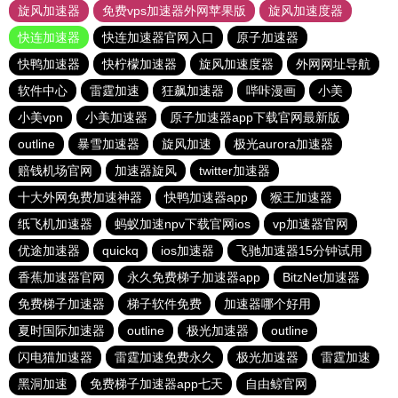
旋风加速器
免费vps加速器外网苹果版
旋风加速度器
快连加速器
快连加速器官网入口
原子加速器
快鸭加速器
快柠檬加速器
旋风加速度器
外网网址导航
软件中心
雷霆加速
狂飙加速器
哔咔漫画
小美
小美vpn
小美加速器
原子加速器app下载官网最新版
outline
暴雪加速器
旋风加速
极光aurora加速器
赔钱机场官网
加速器旋风
twitter加速器
十大外网免费加速神器
快鸭加速器app
猴王加速器
纸飞机加速器
蚂蚁加速npv下载官网ios
vp加速器官网
优途加速器
quickq
ios加速器
飞驰加速器15分钟试用
香蕉加速器官网
永久免费梯子加速器app
BitzNet加速器
免费梯子加速器
梯子软件免费
加速器哪个好用
夏时国际加速器
outline
极光加速器
outline
闪电猫加速器
雷霆加速免费永久
极光加速器
雷霆加速
黑洞加速
免费梯子加速器app七天
自由鲸官网