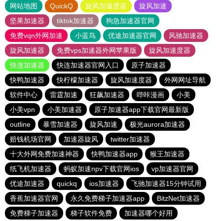
网站地图
QuickQ
旋风加速度器
旋风加速
坚果加速器
tiktok加速器
狗急加速器官网
免费vqn外网加速
小蓝鸟
优途加速器官网
风驰加速器
旋风加速器
免费vps加速器外网苹果版
旋风加速度器
快连加速器
快连加速器官网入口
原子加速器
快鸭加速器
快柠檬加速器
旋风加速度器
外网网址导航
软件中心
雷霆加速
狂飙加速器
哔咔漫画
小美
小美vpn
小美加速器
原子加速器app下载官网最新版
outline
暴雪加速器
旋风加速
极光aurora加速器
赔钱机场官网
加速器旋风
twitter加速器
十大外网免费加速神器
快鸭加速器app
猴王加速器
纸飞机加速器
蚂蚁加速npv下载官网ios
vp加速器官网
优途加速器
quickq
ios加速器
飞驰加速器15分钟试用
香蕉加速器官网
永久免费梯子加速器app
BitzNet加速器
免费梯子加速器
梯子软件免费
加速器哪个好用