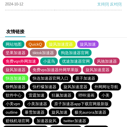
2024-10-12
支持
[0]
反对
[0]
友情链接
网站地图
QuickQ
旋风加速度器
旋风加速
坚果加速器
tiktok加速器
狗急加速器官网
免费vqn外网加速
小蓝鸟
优途加速器官网
风驰加速器
旋风加速器
免费vps加速器外网苹果版
旋风加速度器
快连加速器
快连加速器官网入口
原子加速器
快鸭加速器
快柠檬加速器
旋风加速度器
外网网址导航
软件中心
雷霆加速
狂飙加速器
哔咔漫画
小美
小美vpn
小美加速器
原子加速器app下载官网最新版
outline
暴雪加速器
旋风加速
极光aurora加速器
赔钱机场官网
加速器旋风
twitter加速器