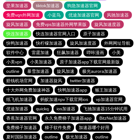
坚果加速器
tiktok加速器
狗急加速器官网
免费vqn外网加速
小蓝鸟
优途加速器官网
风驰加速器
旋风加速器
免费vps加速器外网苹果版
旋风加速度器
快连加速器
快连加速器官网入口
原子加速器
快鸭加速器
快柠檬加速器
旋风加速度器
外网网址导航
软件中心
雷霆加速
狂飙加速器
哔咔漫画
小美
小美vpn
小美加速器
原子加速器app下载官网最新版
outline
暴雪加速器
旋风加速
极光aurora加速器
赔钱机场官网
加速器旋风
twitter加速器
十大外网免费加速神器
快鸭加速器app
猴王加速器
纸飞机加速器
蚂蚁加速npv下载官网ios
vp加速器官网
优途加速器
quickq
ios加速器
飞驰加速器15分钟试用
香蕉加速器官网
永久免费梯子加速器app
BitzNet加速器
免费梯子加速器
梯子软件免费
加速器哪个好用
夏时国际加速器
outline
极光加速器
outline