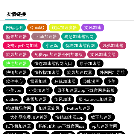
友情链接
网站地图
QuickQ
旋风加速度器
旋风加速
坚果加速器
tiktok加速器
狗急加速器官网
免费vqn外网加速
小蓝鸟
优途加速器官网
风驰加速器
旋风加速器
免费vps加速器外网苹果版
旋风加速度器
快连加速器
快连加速器官网入口
原子加速器
快鸭加速器
快柠檬加速器
旋风加速度器
外网网址导航
软件中心
雷霆加速
狂飙加速器
哔咔漫画
小美
小美vpn
小美加速器
原子加速器app下载官网最新版
outline
暴雪加速器
旋风加速
极光aurora加速器
赔钱机场官网
加速器旋风
twitter加速器
十大外网免费加速神器
快鸭加速器app
猴王加速器
纸飞机加速器
蚂蚁加速npv下载官网ios
vp加速器官网