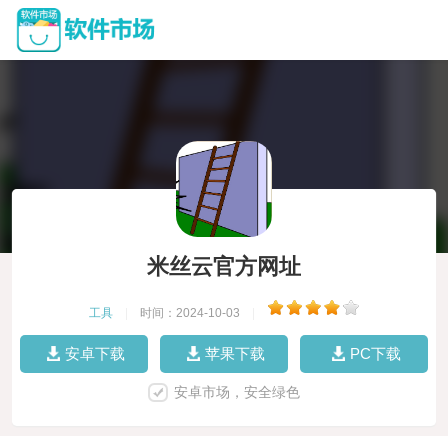
米丝云官方网址
工具
|
时间：2024-10-03
|
安卓下载
苹果下载
PC下载
安卓市场，安全绿色