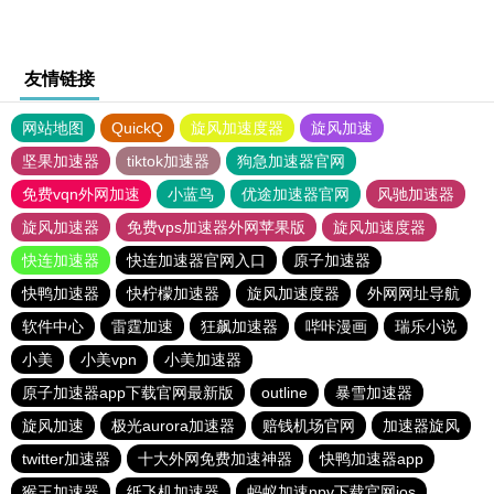
友情链接
网站地图
QuickQ
旋风加速度器
旋风加速
坚果加速器
tiktok加速器
狗急加速器官网
免费vqn外网加速
小蓝鸟
优途加速器官网
风驰加速器
旋风加速器
免费vps加速器外网苹果版
旋风加速度器
快连加速器
快连加速器官网入口
原子加速器
快鸭加速器
快柠檬加速器
旋风加速度器
外网网址导航
软件中心
雷霆加速
狂飙加速器
哔咔漫画
瑞乐小说
小美
小美vpn
小美加速器
原子加速器app下载官网最新版
outline
暴雪加速器
旋风加速
极光aurora加速器
赔钱机场官网
加速器旋风
twitter加速器
十大外网免费加速神器
快鸭加速器app
猴王加速器
纸飞机加速器
蚂蚁加速npv下载官网ios