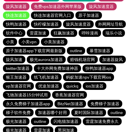
旋风加速器
免费vps加速器外网苹果版
旋风加速度器
快连加速器
快连加速器官网入口
原子加速器
快鸭加速器
快柠檬加速器
旋风加速度器
外网网址导航
软件中心
雷霆加速
狂飙加速器
哔咔漫画
瑞乐小说
小美
小美vpn
小美加速器
原子加速器app下载官网最新版
outline
暴雪加速器
旋风加速
极光aurora加速器
赔钱机场官网
加速器旋风
twitter加速器
十大外网免费加速神器
快鸭加速器app
猴王加速器
纸飞机加速器
蚂蚁加速npv下载官网ios
vp加速器官网
优途加速器
quickq
ios加速器
飞驰加速器15分钟试用
香蕉加速器官网
永久免费梯子加速器app
BitzNet加速器
免费梯子加速器
梯子软件免费
加速器哪个好用
夏时国际加速器
outline
极光加速器
outline
闪电猫加速器
雷霆加速免费永久
极光加速器
雷霆加速
黑洞加速