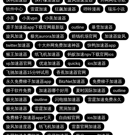
快鸭加速器
快柠檬加速器
旋风加速度器
外网网址导航
软件中心
雷霆加速
狂飙加速器
哔咔漫画
瑞乐小说
小美
小美vpn
小美加速器
原子加速器app下载官网最新版
outline
暴雪加速器
旋风加速
极光aurora加速器
赔钱机场官网
加速器旋风
twitter加速器
十大外网免费加速神器
快鸭加速器app
猴王加速器
纸飞机加速器
蚂蚁加速npv下载官网ios
vp加速器官网
优途加速器
quickq
ios加速器
飞驰加速器15分钟试用
香蕉加速器官网
永久免费梯子加速器app
BitzNet加速器
免费梯子加速器
梯子软件免费
加速器哪个好用
夏时国际加速器
outline
极光加速器
outline
闪电猫加速器
雷霆加速免费永久
极光加速器
雷霆加速
黑洞加速
免费梯子加速器app七天
自由鲸官网
ios加速器
旋风加速度器
纸飞机加速器
雷轰官网加速器