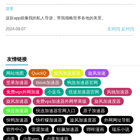
游客
这款app就像我的私人导游，带我领略世界各地的美景。
2024-09-07
支持
[0]
反对
[0]
友情链接
网站地图
QuickQ
旋风加速度器
旋风加速
坚果加速器
tiktok加速器
狗急加速器官网
免费vqn外网加速
小蓝鸟
优途加速器官网
风驰加速器
旋风加速器
免费vps加速器外网苹果版
旋风加速度器
快连加速器
快连加速器官网入口
原子加速器
快鸭加速器
快柠檬加速器
旋风加速度器
外网网址导航
软件中心
雷霆加速
狂飙加速器
哔咔漫画
瑞乐小说
小美
小美vpn
小美加速器