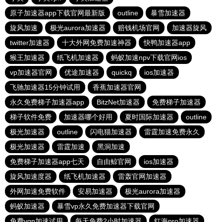
原子加速器app下载官网最新版
outline
暴雪加速器
旋风加速
极光aurora加速器
赔钱机场官网
加速器旋风
twitter加速器
十大外网免费加速神器
快鸭加速器app
猴王加速器
纸飞机加速器
蚂蚁加速npv下载官网ios
vp加速器官网
优途加速器
quickq
ios加速器
飞驰加速器15分钟试用
香蕉加速器官网
永久免费梯子加速器app
BitzNet加速器
免费梯子加速器
梯子软件免费
加速器哪个好用
夏时国际加速器
outline
极光加速器
outline
闪电猫加速器
雷霆加速免费永久
极光加速器
雷霆加速
黑洞加速
免费梯子加速器app七天
自由鲸官网
ios加速器
旋风加速度器
纸飞机加速器
雷轰官网加速器
外网加速免费软件
安易加速器
极光aurora加速器
蚂蚁加速器
暴雪vp永久免费加速器下载官网
免费vqn加速试用
每天免费2小时加速器
红海pro加速器