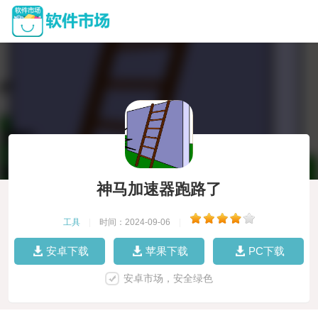
神马加速器跑路了
工具
|
时间：2024-09-06
|
安卓下载
苹果下载
PC下载
安卓市场，安全绿色