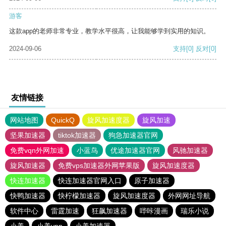
游客
这款app的老师非常专业，教学水平很高，让我能够学到实用的知识。
2024-09-06
支持
[0]
反对
[0]
友情链接
网站地图
QuickQ
旋风加速度器
旋风加速
坚果加速器
tiktok加速器
狗急加速器官网
免费vqn外网加速
小蓝鸟
优途加速器官网
风驰加速器
旋风加速器
免费vps加速器外网苹果版
旋风加速度器
快连加速器
快连加速器官网入口
原子加速器
快鸭加速器
快柠檬加速器
旋风加速度器
外网网址导航
软件中心
雷霆加速
狂飙加速器
哔咔漫画
瑞乐小说