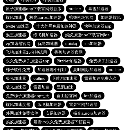
小美
小美vpn
小美加速器
原子加速器app下载官网最新版
outline
暴雪加速器
旋风加速
极光aurora加速器
赔钱机场官网
加速器旋风
twitter加速器
十大外网免费加速神器
快鸭加速器app
猴王加速器
纸飞机加速器
蚂蚁加速npv下载官网ios
vp加速器官网
优途加速器
quickq
ios加速器
飞驰加速器15分钟试用
香蕉加速器官网
永久免费梯子加速器app
BitzNet加速器
免费梯子加速器
梯子软件免费
加速器哪个好用
夏时国际加速器
outline
极光加速器
outline
闪电猫加速器
雷霆加速免费永久
极光加速器
雷霆加速
黑洞加速
免费梯子加速器app七天
自由鲸官网
ios加速器
旋风加速度器
纸飞机加速器
雷轰官网加速器
外网加速免费软件
安易加速器
极光aurora加速器
蚂蚁加速器
暴雪vp永久免费加速器下载官网