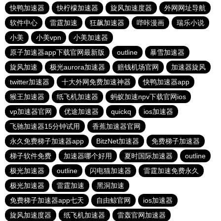
快鸭加速器
快柠檬加速器
旋风加速度器
外网网址导航
软件中心
雷霆加速
狂飙加速器
哔咔漫画
瑞乐小说
小美
小美vpn
小美加速器
原子加速器app下载官网最新版
outline
暴雪加速器
旋风加速
极光aurora加速器
赔钱机场官网
加速器旋风
twitter加速器
十大外网免费加速神器
快鸭加速器app
猴王加速器
纸飞机加速器
蚂蚁加速npv下载官网ios
vp加速器官网
优途加速器
quickq
ios加速器
飞驰加速器15分钟试用
香蕉加速器官网
永久免费梯子加速器app
BitzNet加速器
免费梯子加速器
梯子软件免费
加速器哪个好用
夏时国际加速器
outline
极光加速器
outline
闪电猫加速器
雷霆加速免费永久
极光加速器
雷霆加速
黑洞加速
免费梯子加速器app七天
自由鲸官网
ios加速器
旋风加速度器
纸飞机加速器
雷轰官网加速器