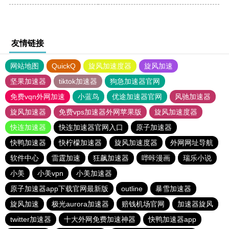
友情链接
网站地图
QuickQ
旋风加速度器
旋风加速
坚果加速器
tiktok加速器
狗急加速器官网
免费vqn外网加速
小蓝鸟
优途加速器官网
风驰加速器
旋风加速器
免费vps加速器外网苹果版
旋风加速度器
快连加速器
快连加速器官网入口
原子加速器
快鸭加速器
快柠檬加速器
旋风加速度器
外网网址导航
软件中心
雷霆加速
狂飙加速器
哔咔漫画
瑞乐小说
小美
小美vpn
小美加速器
原子加速器app下载官网最新版
outline
暴雪加速器
旋风加速
极光aurora加速器
赔钱机场官网
加速器旋风
twitter加速器
十大外网免费加速神器
快鸭加速器app