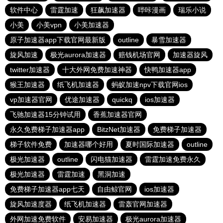
软件中心
雷霆加速
狂飙加速器
哔咔漫画
瑞乐小说
小美
小美vpn
小美加速器
原子加速器app下载官网最新版
outline
暴雪加速器
旋风加速
极光aurora加速器
赔钱机场官网
加速器旋风
twitter加速器
十大外网免费加速神器
快鸭加速器app
猴王加速器
纸飞机加速器
蚂蚁加速npv下载官网ios
vp加速器官网
优途加速器
quickq
ios加速器
飞驰加速器15分钟试用
香蕉加速器官网
永久免费梯子加速器app
BitzNet加速器
免费梯子加速器
梯子软件免费
加速器哪个好用
夏时国际加速器
outline
极光加速器
outline
闪电猫加速器
雷霆加速免费永久
极光加速器
雷霆加速
黑洞加速
免费梯子加速器app七天
自由鲸官网
ios加速器
旋风加速度器
纸飞机加速器
雷轰官网加速器
外网加速免费软件
安易加速器
极光aurora加速器