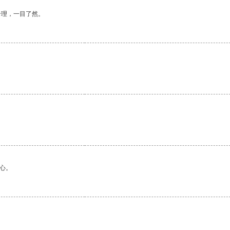
合理，一目了然。
心。