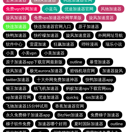
坚果加速器
tiktok加速器
狗急加速器官网
免费vqn外网加速
小蓝鸟
优途加速器官网
风驰加速器
旋风加速器
免费vps加速器外网苹果版
旋风加速度器
快连加速器
快连加速器官网入口
原子加速器
快鸭加速器
快柠檬加速器
旋风加速度器
外网网址导航
软件中心
雷霆加速
狂飙加速器
哔咔漫画
瑞乐小说
小美
小美vpn
小美加速器
原子加速器app下载官网最新版
outline
暴雪加速器
旋风加速
极光aurora加速器
赔钱机场官网
加速器旋风
twitter加速器
十大外网免费加速神器
快鸭加速器app
猴王加速器
纸飞机加速器
蚂蚁加速npv下载官网ios
vp加速器官网
优途加速器
quickq
ios加速器
飞驰加速器15分钟试用
香蕉加速器官网
永久免费梯子加速器app
BitzNet加速器
免费梯子加速器
梯子软件免费
加速器哪个好用
夏时国际加速器
outline