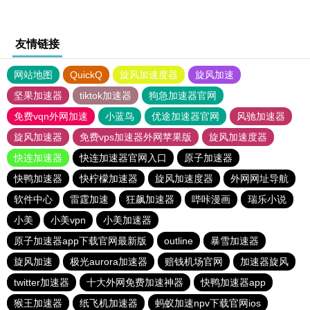
友情链接
网站地图
QuickQ
旋风加速度器
旋风加速
坚果加速器
tiktok加速器
狗急加速器官网
免费vqn外网加速
小蓝鸟
优途加速器官网
风驰加速器
旋风加速器
免费vps加速器外网苹果版
旋风加速度器
快连加速器
快连加速器官网入口
原子加速器
快鸭加速器
快柠檬加速器
旋风加速度器
外网网址导航
软件中心
雷霆加速
狂飙加速器
哔咔漫画
瑞乐小说
小美
小美vpn
小美加速器
原子加速器app下载官网最新版
outline
暴雪加速器
旋风加速
极光aurora加速器
赔钱机场官网
加速器旋风
twitter加速器
十大外网免费加速神器
快鸭加速器app
猴王加速器
纸飞机加速器
蚂蚁加速npv下载官网ios