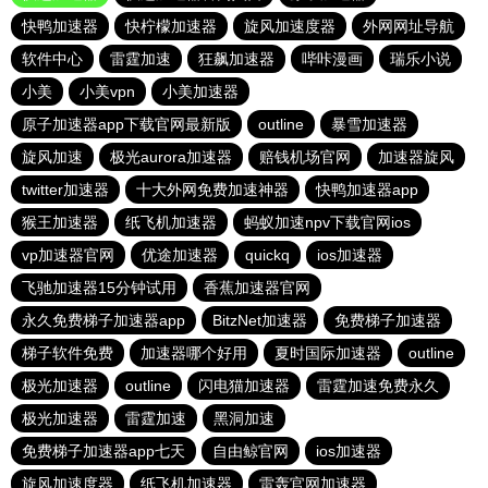
快鸭加速器
快柠檬加速器
旋风加速度器
外网网址导航
软件中心
雷霆加速
狂飙加速器
哔咔漫画
瑞乐小说
小美
小美vpn
小美加速器
原子加速器app下载官网最新版
outline
暴雪加速器
旋风加速
极光aurora加速器
赔钱机场官网
加速器旋风
twitter加速器
十大外网免费加速神器
快鸭加速器app
猴王加速器
纸飞机加速器
蚂蚁加速npv下载官网ios
vp加速器官网
优途加速器
quickq
ios加速器
飞驰加速器15分钟试用
香蕉加速器官网
永久免费梯子加速器app
BitzNet加速器
免费梯子加速器
梯子软件免费
加速器哪个好用
夏时国际加速器
outline
极光加速器
outline
闪电猫加速器
雷霆加速免费永久
极光加速器
雷霆加速
黑洞加速
免费梯子加速器app七天
自由鲸官网
ios加速器
旋风加速度器
纸飞机加速器
雷轰官网加速器