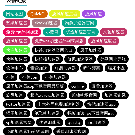
友情链接
网站地图
QuickQ
旋风加速度器
旋风加速
坚果加速器
tiktok加速器
狗急加速器官网
免费vqn外网加速
小蓝鸟
优途加速器官网
风驰加速器
旋风加速器
免费vps加速器外网苹果版
旋风加速度器
快连加速器
快连加速器官网入口
原子加速器
快鸭加速器
快柠檬加速器
旋风加速度器
外网网址导航
软件中心
雷霆加速
狂飙加速器
哔咔漫画
瑞乐小说
小美
小美vpn
小美加速器
原子加速器app下载官网最新版
outline
暴雪加速器
旋风加速
极光aurora加速器
赔钱机场官网
加速器旋风
twitter加速器
十大外网免费加速神器
快鸭加速器app
猴王加速器
纸飞机加速器
蚂蚁加速npv下载官网ios
vp加速器官网
优途加速器
quickq
ios加速器
飞驰加速器15分钟试用
香蕉加速器官网