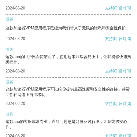
2024-08-20
支持
[0]
反对
[0]
游客
这款加速器VPM应用程序已经为我们带来了无限的隐私和安全性保护。
2024-08-20
支持
[0]
反对
[0]
游客
这款app的用户界面简洁明了，使用起来非常容易上手，让我能够快速熟
悉操作。
2024-08-20
支持
[0]
反对
[0]
游客
这款加速器VPM应用程序可以给你提供最高速度和安全性的连接，并帮
助你在网络上自由移动。
2024-08-20
支持
[0]
反对
[0]
游客
这款app的客服非常专业，遇到问题总是能够及时解决，让我能够安心工
作。
2024-08-20
支持
[0]
反对
[0]