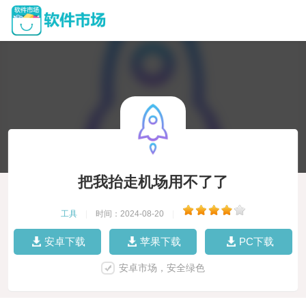
把我抬走机场用不了了
工具
|
时间：2024-08-20
|
安卓下载
苹果下载
PC下载
安卓市场，安全绿色