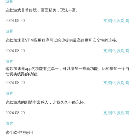
游客
这款游戏非常好玩，画面精美，玩法丰富。
2024-08-20
支持
[0]
反对
[0]
游客
这款加速器VPM应用程序可以给你提供最高速度和安全性的连接。
2024-08-20
支持
[0]
反对
[0]
游客
这款加速器app的功能有点单一，可以增加一些新功能，比如增加一个自
动切换线路的功能。
2024-08-20
支持
[0]
反对
[0]
游客
这款游戏的剧情非常感人，让我久久不能忘怀。
2024-08-20
支持
[0]
反对
[0]
游客
这个软件很好用