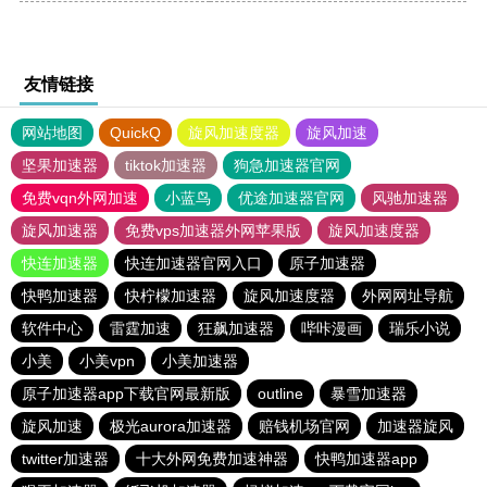
友情链接
网站地图
QuickQ
旋风加速度器
旋风加速
坚果加速器
tiktok加速器
狗急加速器官网
免费vqn外网加速
小蓝鸟
优途加速器官网
风驰加速器
旋风加速器
免费vps加速器外网苹果版
旋风加速度器
快连加速器
快连加速器官网入口
原子加速器
快鸭加速器
快柠檬加速器
旋风加速度器
外网网址导航
软件中心
雷霆加速
狂飙加速器
哔咔漫画
瑞乐小说
小美
小美vpn
小美加速器
原子加速器app下载官网最新版
outline
暴雪加速器
旋风加速
极光aurora加速器
赔钱机场官网
加速器旋风
twitter加速器
十大外网免费加速神器
快鸭加速器app