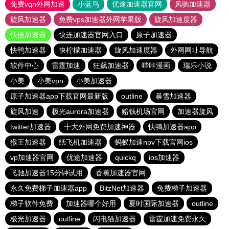
免费vqn外网加速
小蓝鸟
优途加速器官网
风驰加速器
旋风加速器
免费vps加速器外网苹果版
旋风加速度器
快连加速器
快连加速器官网入口
原子加速器
快鸭加速器
快柠檬加速器
旋风加速度器
外网网址导航
软件中心
雷霆加速
狂飙加速器
哔咔漫画
瑞乐小说
小美
小美vpn
小美加速器
原子加速器app下载官网最新版
outline
暴雪加速器
旋风加速
极光aurora加速器
赔钱机场官网
加速器旋风
twitter加速器
十大外网免费加速神器
快鸭加速器app
猴王加速器
纸飞机加速器
蚂蚁加速npv下载官网ios
vp加速器官网
优途加速器
quickq
ios加速器
飞驰加速器15分钟试用
香蕉加速器官网
永久免费梯子加速器app
BitzNet加速器
免费梯子加速器
梯子软件免费
加速器哪个好用
夏时国际加速器
outline
极光加速器
outline
闪电猫加速器
雷霆加速免费永久