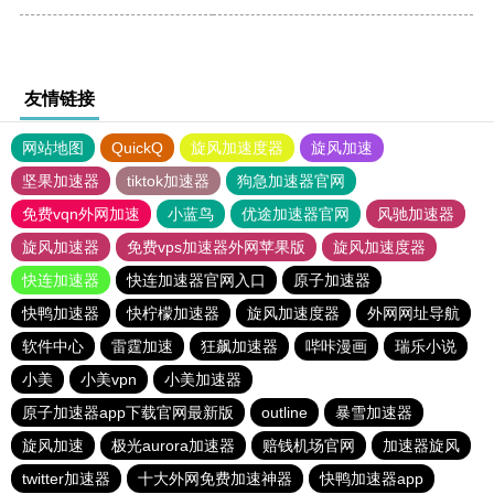
友情链接
网站地图
QuickQ
旋风加速度器
旋风加速
坚果加速器
tiktok加速器
狗急加速器官网
免费vqn外网加速
小蓝鸟
优途加速器官网
风驰加速器
旋风加速器
免费vps加速器外网苹果版
旋风加速度器
快连加速器
快连加速器官网入口
原子加速器
快鸭加速器
快柠檬加速器
旋风加速度器
外网网址导航
软件中心
雷霆加速
狂飙加速器
哔咔漫画
瑞乐小说
小美
小美vpn
小美加速器
原子加速器app下载官网最新版
outline
暴雪加速器
旋风加速
极光aurora加速器
赔钱机场官网
加速器旋风
twitter加速器
十大外网免费加速神器
快鸭加速器app