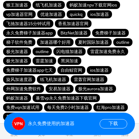
猴王加速器
纸飞机加速器
蚂蚁加速npv下载官网ios
vp加速器官网
优途加速器
quickq
ios加速器
飞驰加速器15分钟试用
香蕉加速器官网
永久免费梯子加速器app
BitzNet加速器
免费梯子加速器
梯子软件免费
加速器哪个好用
夏时国际加速器
outline
极光加速器
outline
闪电猫加速器
雷霆加速免费永久
极光加速器
雷霆加速
黑洞加速
免费梯子加速器app七天
自由鲸官网
ios加速器
旋风加速度器
纸飞机加速器
雷轰官网加速器
外网加速免费软件
安易加速器
极光aurora加速器
蚂蚁加速器
暴雪vp永久免费加速器下载官网
免费vqn加速试用
每天免费2小时加速器
红海pro加速器
黑洞官网
永久免费使用的加速器
下载
0.042970s
首页
安卓
苹果
排行
推荐