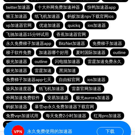
twitter加速器
十大外网免费加速神器
快鸭加速器app
猴王加速器
纸飞机加速器
蚂蚁加速npv下载官网ios
vp加速器官网
优途加速器
quickq
ios加速器
飞驰加速器15分钟试用
香蕉加速器官网
永久免费梯子加速器app
BitzNet加速器
免费梯子加速器
梯子软件免费
加速器哪个好用
夏时国际加速器
outline
极光加速器
outline
闪电猫加速器
雷霆加速免费永久
极光加速器
雷霆加速
黑洞加速
免费梯子加速器app七天
自由鲸官网
ios加速器
旋风加速度器
纸飞机加速器
雷轰官网加速器
外网加速免费软件
安易加速器
极光aurora加速器
蚂蚁加速器
暴雪vp永久免费加速器下载官网
免费vqn加速试用
每天免费2小时加速器
红海pro加速器
黑洞官网
永久免费使用的加速器
下载