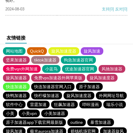
视野。
2024-08-03
支持
[0]
反对
[0]
友情链接
网站地图
QuickQ
旋风加速度器
旋风加速
坚果加速器
tiktok加速器
狗急加速器官网
免费vqn外网加速
小蓝鸟
优途加速器官网
风驰加速器
旋风加速器
免费vps加速器外网苹果版
旋风加速度器
快连加速器
快连加速器官网入口
原子加速器
快鸭加速器
快柠檬加速器
旋风加速度器
外网网址导航
软件中心
雷霆加速
狂飙加速器
哔咔漫画
瑞乐小说
小美
小美vpn
小美加速器
原子加速器app下载官网最新版
outline
暴雪加速器
旋风加速
极光aurora加速器
赔钱机场官网
加速器旋风