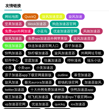
友情链接
网站地图
QuickQ
旋风加速度器
旋风加速
坚果加速器
tiktok加速器
狗急加速器官网
免费vqn外网加速
小蓝鸟
优途加速器官网
风驰加速器
旋风加速器
免费vps加速器外网苹果版
旋风加速度器
快连加速器
快连加速器官网入口
原子加速器
快鸭加速器
快柠檬加速器
旋风加速度器
外网网址导航
软件中心
雷霆加速
狂飙加速器
哔咔漫画
瑞乐小说
小美
小美vpn
小美加速器
原子加速器app下载官网最新版
outline
暴雪加速器
旋风加速
极光aurora加速器
赔钱机场官网
加速器旋风
twitter加速器
十大外网免费加速神器
快鸭加速器app
猴王加速器
纸飞机加速器
蚂蚁加速npv下载官网ios
vp加速器官网
优途加速器
quickq
ios加速器