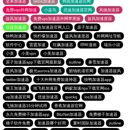
坚果加速器
tiktok加速器
狗急加速器官网
免费vqn外网加速
小蓝鸟
优途加速器官网
风驰加速器
旋风加速器
免费vps加速器外网苹果版
旋风加速度器
快连加速器
快连加速器官网入口
原子加速器
快鸭加速器
快柠檬加速器
旋风加速度器
外网网址导航
软件中心
雷霆加速
狂飙加速器
哔咔漫画
瑞乐小说
小美
小美vpn
小美加速器
原子加速器app下载官网最新版
outline
暴雪加速器
旋风加速
极光aurora加速器
赔钱机场官网
加速器旋风
twitter加速器
十大外网免费加速神器
快鸭加速器app
猴王加速器
纸飞机加速器
蚂蚁加速npv下载官网ios
vp加速器官网
优途加速器
quickq
ios加速器
飞驰加速器15分钟试用
香蕉加速器官网
永久免费梯子加速器app
BitzNet加速器
免费梯子加速器
梯子软件免费
加速器哪个好用
夏时国际加速器
outline