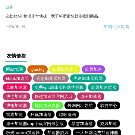
游客
这款app的物流非常快捷，我下单后很快就能收到商品。
2025-10-03
支持
[0]
反对
[0]
友情链接
网站地图
QuickQ
旋风加速度器
旋风加速
tiktok加速器
狗急加速器官网
优途加速器官网
风驰加速器
免费vps加速器外网苹果版
旋风加速度器
快连加速器
快连加速器官网入口
原子加速器
快鸭加速器
旋风加速度器
外网网址导航
软件中心
雷霆加速
狂飙加速器
哔咔漫画
原子加速器app下载官网最新版
暴雪加速器
旋风加速
极光aurora加速器
加速器旋风
十大外网免费加速神器