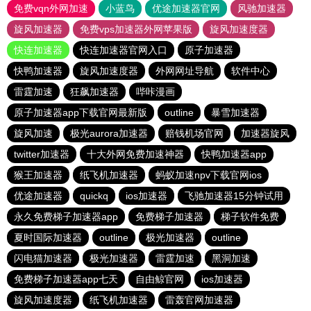
免费vqn外网加速
小蓝鸟
优途加速器官网
风驰加速器
旋风加速器
免费vps加速器外网苹果版
旋风加速度器
快连加速器
快连加速器官网入口
原子加速器
快鸭加速器
旋风加速度器
外网网址导航
软件中心
雷霆加速
狂飙加速器
哔咔漫画
原子加速器app下载官网最新版
outline
暴雪加速器
旋风加速
极光aurora加速器
赔钱机场官网
加速器旋风
twitter加速器
十大外网免费加速神器
快鸭加速器app
猴王加速器
纸飞机加速器
蚂蚁加速npv下载官网ios
优途加速器
quickq
ios加速器
飞驰加速器15分钟试用
永久免费梯子加速器app
免费梯子加速器
梯子软件免费
夏时国际加速器
outline
极光加速器
outline
闪电猫加速器
极光加速器
雷霆加速
黑洞加速
免费梯子加速器app七天
自由鲸官网
ios加速器
旋风加速度器
纸飞机加速器
雷轰官网加速器