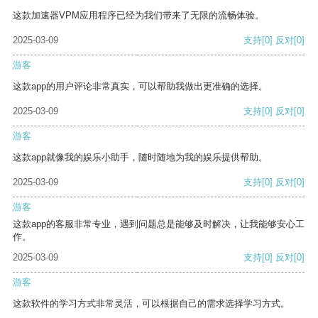
这款加速器VPM应用程序已经为我们带来了无限的流畅体验。
2025-03-09
支持
[0]
反对
[0]
游客
这款app的用户评论非常真实，可以帮助我做出更准确的选择。
2025-03-09
支持
[0]
反对
[0]
游客
这款app就像我的娱乐小助手，随时随地为我的娱乐提供帮助。
2025-03-09
支持
[0]
反对
[0]
游客
这款app的客服非常专业，遇到问题总是能够及时解决，让我能够安心工
作。
2025-03-09
支持
[0]
反对
[0]
游客
这款软件的学习方式非常灵活，可以根据自己的需求选择学习方式。