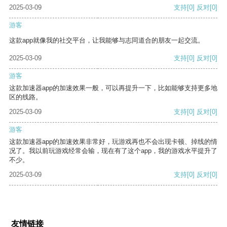
2025-03-09
支持
[0]
反对
[0]
游客
这款app就像我的社交平台，让我能够与志同道合的朋友一起交流。
2025-03-09
支持
[0]
反对
[0]
游客
这款加速器app的加速效果一般，可以再提升一下，比如能够支持更多地
区的线路。
2025-03-09
支持
[0]
反对
[0]
游客
这款加速器app的加速效果非常好，玩游戏再也不会出现卡顿、掉线的情
况了。我以前玩游戏经常会输，现在有了这个app，我的游戏水平提升了
不少。
2025-03-09
支持
[0]
反对
[0]
友情链接