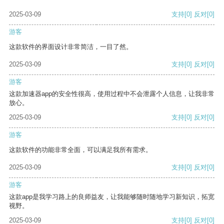
2025-03-09
支持
[0]
反对
[0]
游客
这款软件的界面设计非常简洁，一目了然。
2025-03-09
支持
[0]
反对
[0]
游客
这款加速器app的安全性很高，使用过程中不会泄露个人信息，让我非常
放心。
2025-03-09
支持
[0]
反对
[0]
游客
这款软件的功能非常全面，可以满足我所有需求。
2025-03-09
支持
[0]
反对
[0]
游客
这款app是我学习路上的良师益友，让我能够随时随地学习新知识，拓宽
视野。
2025-03-09
支持
[0]
反对
[0]