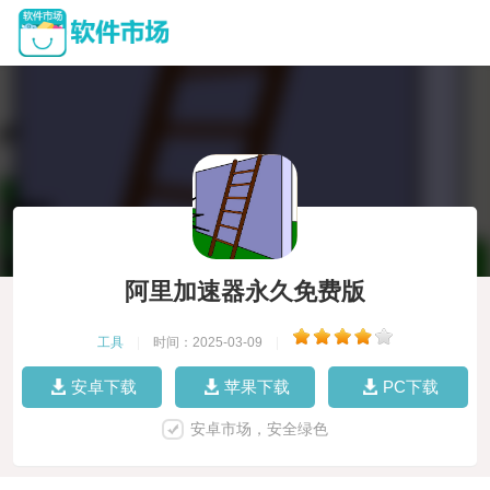
阿里加速器永久免费版
工具
|
时间：2025-03-09
|
安卓下载
苹果下载
PC下载
安卓市场，安全绿色