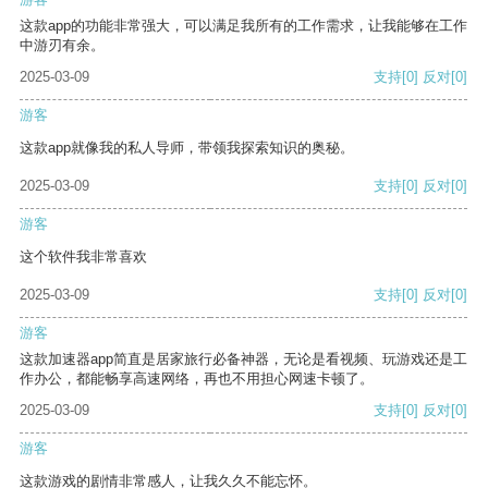
这款app的功能非常强大，可以满足我所有的工作需求，让我能够在工作
中游刃有余。
2025-03-09
支持
[0]
反对
[0]
游客
这款app就像我的私人导师，带领我探索知识的奥秘。
2025-03-09
支持
[0]
反对
[0]
游客
这个软件我非常喜欢
2025-03-09
支持
[0]
反对
[0]
游客
这款加速器app简直是居家旅行必备神器，无论是看视频、玩游戏还是工
作办公，都能畅享高速网络，再也不用担心网速卡顿了。
2025-03-09
支持
[0]
反对
[0]
游客
这款游戏的剧情非常感人，让我久久不能忘怀。