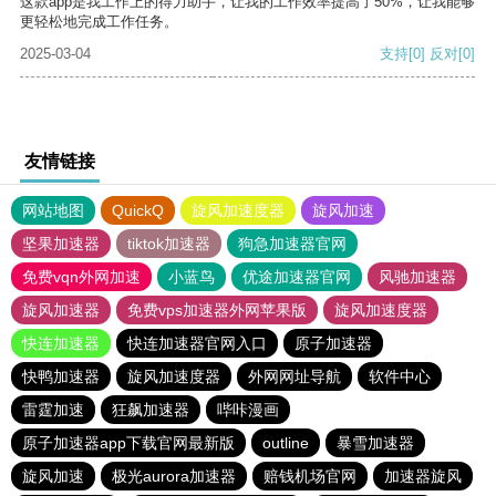
这款app是我工作上的得力助手，让我的工作效率提高了50%，让我能够
更轻松地完成工作任务。
2025-03-04
支持
[0]
反对
[0]
友情链接
网站地图
QuickQ
旋风加速度器
旋风加速
坚果加速器
tiktok加速器
狗急加速器官网
免费vqn外网加速
小蓝鸟
优途加速器官网
风驰加速器
旋风加速器
免费vps加速器外网苹果版
旋风加速度器
快连加速器
快连加速器官网入口
原子加速器
快鸭加速器
旋风加速度器
外网网址导航
软件中心
雷霆加速
狂飙加速器
哔咔漫画
原子加速器app下载官网最新版
outline
暴雪加速器
旋风加速
极光aurora加速器
赔钱机场官网
加速器旋风