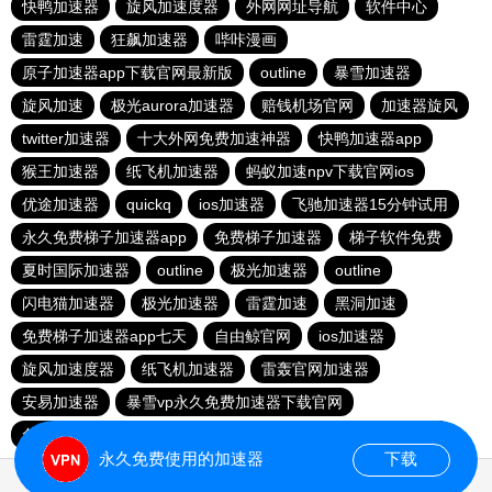
快鸭加速器
旋风加速度器
外网网址导航
软件中心
雷霆加速
狂飙加速器
哔咔漫画
原子加速器app下载官网最新版
outline
暴雪加速器
旋风加速
极光aurora加速器
赔钱机场官网
加速器旋风
twitter加速器
十大外网免费加速神器
快鸭加速器app
猴王加速器
纸飞机加速器
蚂蚁加速npv下载官网ios
优途加速器
quickq
ios加速器
飞驰加速器15分钟试用
永久免费梯子加速器app
免费梯子加速器
梯子软件免费
夏时国际加速器
outline
极光加速器
outline
闪电猫加速器
极光加速器
雷霆加速
黑洞加速
免费梯子加速器app七天
自由鲸官网
ios加速器
旋风加速度器
纸飞机加速器
雷轰官网加速器
安易加速器
暴雪vp永久免费加速器下载官网
免费vqn加速试用
每天免费2小时加速器
红海pro加速器
永久免费使用的加速器
下载