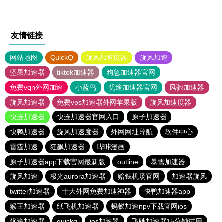
友情链接
网站地图
QuickQ
旋风加速度器
旋风加速
坚果加速器
tiktok加速器
狗急加速器官网
免费vqn外网加速
小蓝鸟
优途加速器官网
风驰加速器
旋风加速器
免费vps加速器外网苹果版
旋风加速度器
快连加速器
快连加速器官网入口
原子加速器
快鸭加速器
旋风加速度器
外网网址导航
软件中心
雷霆加速
狂飙加速器
哔咔漫画
原子加速器app下载官网最新版
outline
暴雪加速器
旋风加速
极光aurora加速器
赔钱机场官网
加速器旋风
twitter加速器
十大外网免费加速神器
快鸭加速器app
猴王加速器
纸飞机加速器
蚂蚁加速npv下载官网ios
优途加速器
quickq
ios加速器
飞驰加速器15分钟试用