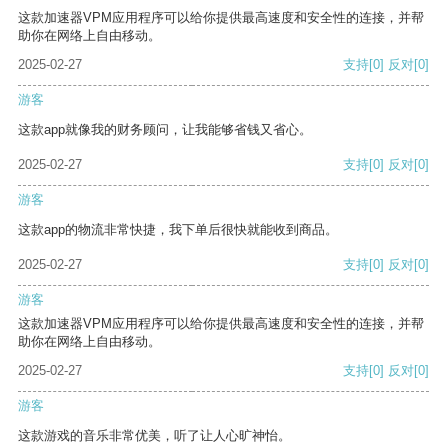
这款加速器VPM应用程序可以给你提供最高速度和安全性的连接，并帮
助你在网络上自由移动。
2025-02-27
支持
[0]
反对
[0]
游客
这款app就像我的财务顾问，让我能够省钱又省心。
2025-02-27
支持
[0]
反对
[0]
游客
这款app的物流非常快捷，我下单后很快就能收到商品。
2025-02-27
支持
[0]
反对
[0]
游客
这款加速器VPM应用程序可以给你提供最高速度和安全性的连接，并帮
助你在网络上自由移动。
2025-02-27
支持
[0]
反对
[0]
游客
这款游戏的音乐非常优美，听了让人心旷神怡。