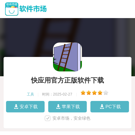
快应用官方正版软件下载
工具
|
时间：2025-02-27
|
安卓下载
苹果下载
PC下载
安卓市场，安全绿色