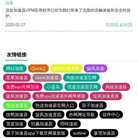
游客
这款加速器VPM应用程序已经为我们带来了无限的流畅体验和安全性保
护。
2025-02-27
支持
[0]
反对
[0]
友情链接
网站地图
QuickQ
旋风加速度器
旋风加速
坚果加速器
tiktok加速器
狗急加速器官网
免费vqn外网加速
小蓝鸟
优途加速器官网
风驰加速器
旋风加速器
免费vps加速器外网苹果版
旋风加速度器
快连加速器
快连加速器官网入口
原子加速器
快鸭加速器
旋风加速度器
外网网址导航
软件中心
雷霆加速
狂飙加速器
哔咔漫画
原子加速器app下载官网最新版
outline
暴雪加速器