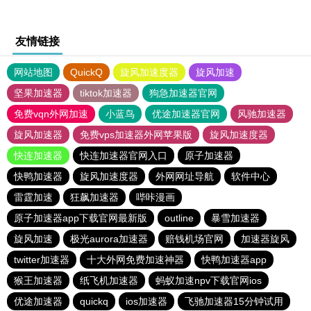
友情链接
网站地图
QuickQ
旋风加速度器
旋风加速
坚果加速器
tiktok加速器
狗急加速器官网
免费vqn外网加速
小蓝鸟
优途加速器官网
风驰加速器
旋风加速器
免费vps加速器外网苹果版
旋风加速度器
快连加速器
快连加速器官网入口
原子加速器
快鸭加速器
旋风加速度器
外网网址导航
软件中心
雷霆加速
狂飙加速器
哔咔漫画
原子加速器app下载官网最新版
outline
暴雪加速器
旋风加速
极光aurora加速器
赔钱机场官网
加速器旋风
twitter加速器
十大外网免费加速神器
快鸭加速器app
猴王加速器
纸飞机加速器
蚂蚁加速npv下载官网ios
优途加速器
quickq
ios加速器
飞驰加速器15分钟试用