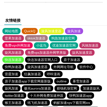
友情链接
网站地图
QuickQ
旋风加速度器
旋风加速
坚果加速器
tiktok加速器
狗急加速器官网
免费vqn外网加速
小蓝鸟
优途加速器官网
风驰加速器
旋风加速器
免费vps加速器外网苹果版
旋风加速度器
快连加速器
快连加速器官网入口
原子加速器
快鸭加速器
旋风加速度器
外网网址导航
软件中心
雷霆加速
狂飙加速器
哔咔漫画
原子加速器app下载官网最新版
outline
暴雪加速器
旋风加速
极光aurora加速器
赔钱机场官网
加速器旋风
twitter加速器
十大外网免费加速神器
快鸭加速器app
猴王加速器
纸飞机加速器
蚂蚁加速npv下载官网ios