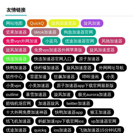
友情链接
网站地图
QuickQ
旋风加速度器
旋风加速
坚果加速器
tiktok加速器
狗急加速器官网
免费vqn外网加速
小蓝鸟
优途加速器官网
风驰加速器
旋风加速器
免费vps加速器外网苹果版
旋风加速度器
快连加速器
快连加速器官网入口
原子加速器
快鸭加速器
快柠檬加速器
旋风加速度器
外网网址导航
软件中心
雷霆加速
狂飙加速器
哔咔漫画
小美
小美vpn
小美加速器
原子加速器app下载官网最新版
outline
暴雪加速器
旋风加速
极光aurora加速器
赔钱机场官网
加速器旋风
twitter加速器
十大外网免费加速神器
快鸭加速器app
猴王加速器
纸飞机加速器
蚂蚁加速npv下载官网ios
vp加速器官网
优途加速器
quickq
ios加速器
飞驰加速器15分钟试用